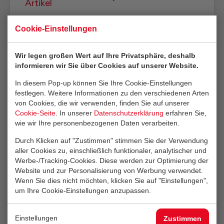
Artikel
Cookie-Einstellungen
Wir legen großen Wert auf Ihre Privatsphäre, deshalb
Artykuł : 75 lat
informieren wir Sie über Cookies auf unserer Website.
maszyn do produkcji
wyrobów betonowych
In diesem Pop-up können Sie Ihre Cookie-Einstellungen
festlegen. Weitere Informationen zu den verschiedenen Arten
Lesen Sie diesen
von Cookies, die wir verwenden, finden Sie auf unserer
Artikel
Cookie-Seite
. In unserer
Datenschutzerklärung
erfahren Sie,
wie wir Ihre personenbezogenen Daten verarbeiten.
Durch Klicken auf "Zustimmen" stimmen Sie der Verwendung
aller Cookies zu, einschließlich funktionaler, analytischer und
Werbe-/Tracking-Cookies. Diese werden zur Optimierung der
Article: Machines
Website und zur Personalisierung von Werbung verwendet.
pour la fabrication de
Wenn Sie dies nicht möchten, klicken Sie auf "Einstellungen",
produits en béton
um Ihre Cookie-Einstellungen anzupassen.
depuis 75 ans
Lesen Sie diesen
Einstellungen
Zustimmen