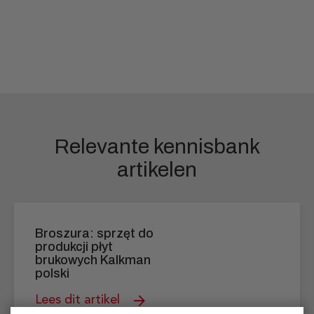
Relevante kennisbank
artikelen
Broszura: sprzęt do
produkcji płyt
brukowych Kalkman
polski
Lees dit artikel