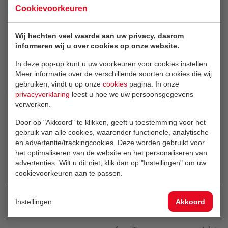
Cookievoorkeuren
Wij hechten veel waarde aan uw privacy, daarom
Artykuł : 75 lat
informeren wij u over cookies op onze website.
maszyn do produkcji
wyrobów betonowych
In deze pop-up kunt u uw voorkeuren voor cookies instellen.
Meer informatie over de verschillende soorten cookies die wij
Lees dit artikel
gebruiken, vindt u op onze
cookies
pagina. In onze
privacyverklaring
leest u hoe we uw persoonsgegevens
verwerken.
Door op "Akkoord" te klikken, geeft u toestemming voor het
gebruik van alle cookies, waaronder functionele, analytische
Article: Machines
en advertentie/trackingcookies. Deze worden gebruikt voor
pour la fabrication de
het optimaliseren van de website en het personaliseren van
produits en béton
advertenties. Wilt u dit niet, klik dan op "Instellingen" om uw
depuis 75 ans
cookievoorkeuren aan te passen.
Lees dit artikel
Instellingen
Akkoord